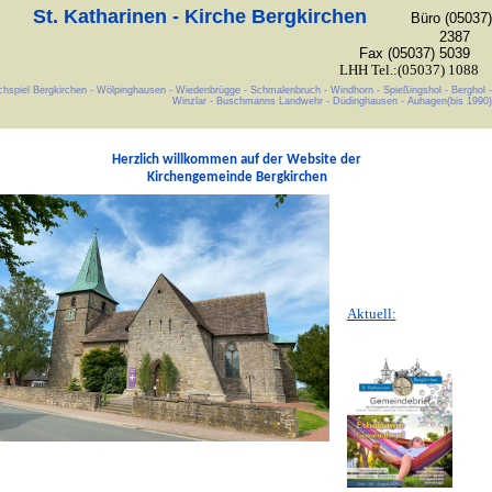
St. Katharinen - Kirche Bergkirchen
Büro (05037)
2387
Fax (05037) 5039
LHH Tel.:(05037) 1088
chspiel Bergkirchen - Wölpinghausen - Wiedenbrügge - Schmalenbruch - Windhorn - Spießingshol - Berghol -
Winzlar - Buschmanns Landwehr - Düdinghausen - Auhagen(bis 1990)
Herzlich willkommen auf der Website der
Kirchengemeinde Bergkirchen
Aktuell: