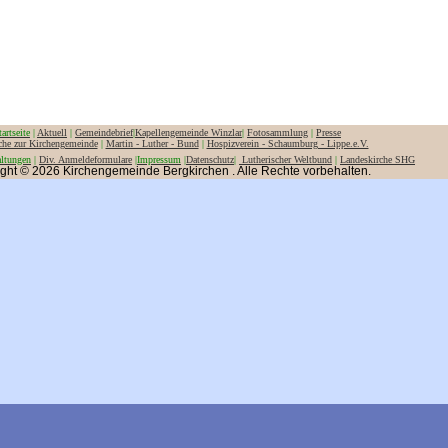
tartseite
|
Aktuell
|
Gemeindebrief
|
Kapellengemeinde Winzlar
|
Fotosammlung
|
Presse
che zur Kirchengemeinde
|
Martin - Luther - Bund
|
Hospizverein - Schaumburg - Lippe.e.V.
altungen
|
Div. Anmeldeformulare
|
Impressum
|
Datenschutz
|
Lutherischer Weltbund
|
Landeskirche SHG
ght © 2026 Kirchengemeinde Bergkirchen . Alle Rechte vorbehalten.